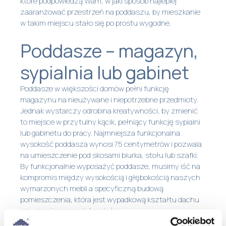
które podpowiedzą Wam, w jaki sposób najlepiej
zaaranżować przestrzeń na poddaszu, by mieszkanie
w takim miejscu stało się po prostu wygodne.
Poddasze – magazyn,
sypialnia lub gabinet
Poddasze w większości domów pełni funkcję
magazynu na nieużywane i niepotrzebne przedmioty.
Jednak wystarczy odrobina kreatywności, by zmienić
to miejsce w przytulny kącik, pełniący funkcję sypialni
lub gabinetu do pracy. Najmniejsza funkcjonalna
wysokość poddasza wynosi 75 centymetrów i pozwala
na umieszczenie pod skosami biurka, stołu lub szafki.
By funkcjonalnie wyposażyć poddasze, musimy iść na
kompromis między wysokością i głębokością naszych
wymarzonych mebli a specyficzną budową
pomieszczenia, która jest wypadkową kształtu dachu
czy rozmieszczenia kominów.