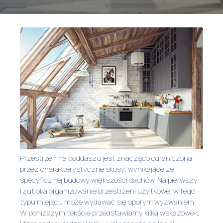
Przestrzeń na poddaszu jest znacząco ograniczona
przez charakterystyczne skosy, wynikające ze
specyficznej budowy większości dachów. Na pierwszy
rzut oka organizowanie przestrzeni użytkowej w tego
typu miejscu może wydawać się sporym wyzwaniem.
W poniższym tekście przedstawiamy kilka wskazówek,