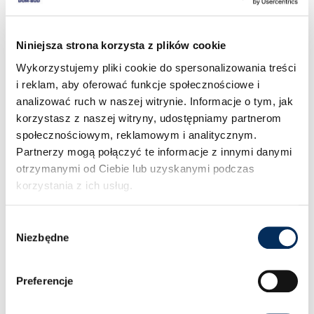
Meble na wymiar –
rozwiązanie
Niniejsza strona korzysta z plików cookie
wszystkich
Wykorzystujemy pliki cookie do spersonalizowania treści
i reklam, aby oferować funkcje społecznościowe i
problemów
analizować ruch w naszej witrynie. Informacje o tym, jak
korzystasz z naszej witryny, udostępniamy partnerom
Niestandardowe wymiary poddasza wymagają
społecznościowym, reklamowym i analitycznym.
kreatywnego podejścia do prób umeblowania go.
Partnerzy mogą połączyć te informacje z innymi danymi
Najlepiej sprawdzą się oczywiście meble robione na
otrzymanymi od Ciebie lub uzyskanymi podczas
wymiar, które będzie można idealnie dopasować do
korzystania z ich usług.
kłopotliwych skosów. Szafy na ubrania i półki na książki
mogą okalać pomieszczenie, w którego centrum
znajdzie się łóżko bądź biurko (w zależności od tego,
Wybór
czy na poddaszu zdecydujemy się zorganizować
Niezbędne
zgody
gabinet czy sypialnię). Zamiast dwudrzwiowej szafy na
ubrania zdecydujmy się na wybór komody z szufladami
Preferencje
– mebla równie pojemnego, a o wiele niższego, który
lepiej wpasuje się w specyficzne warunki poddasza.