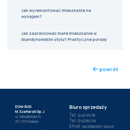
Jak wyremontować mieszkanie na
wynajem?
Jak zaaranżować małe mieszkanie w
skandynawskim stylu? Praktyczne porady
powrót
Biuro sprzedaży
DOM-BUD
M. Szaflarski Sp. J
Tel:
12 421 99 38
ul. Salwatorska 14
Tel:
12 422 80 59
30-109 Kraków
Email:
poczta@dom-bud.pl