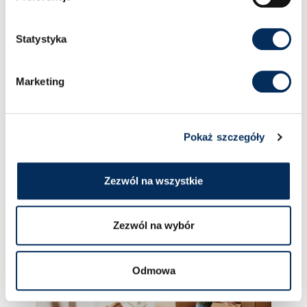
Statystyka
Marketing
16 października 2023
Home staging – wyjaśniamy, czym
jest i dlaczego może Ci pomóc?
Pokaż szczegóły
Łatwy i szybki sposób, aby podnieść wartość
nieruchomości przeznaczonej na sprze...
Zezwól na wszystkie
więcej
Zezwól na wybór
Odmowa