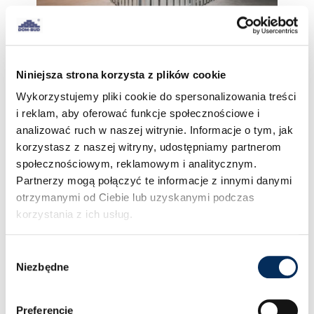
16 października 2023
Niniejsza strona korzysta z plików cookie
Komórka lokatorska – wszystko, co
Wykorzystujemy pliki cookie do spersonalizowania treści
musisz o niej wiedzieć
i reklam, aby oferować funkcje społecznościowe i
Komórka lokatorska to praktyczny element wielu
analizować ruch w naszej witrynie. Informacje o tym, jak
nieruchomości.
korzystasz z naszej witryny, udostępniamy partnerom
społecznościowym, reklamowym i analitycznym.
więcej
Partnerzy mogą połączyć te informacje z innymi danymi
otrzymanymi od Ciebie lub uzyskanymi podczas
korzystania z ich usług.
Wybór
Niezbędne
zgody
Preferencje