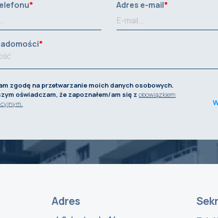
elefonu
Adres e-mail
iadomości
am zgodę na przetwarzanie moich danych osobowych.
szym oświadczam, że zapoznałem/am się z
obowiązkiem
W
acyjnym.
Adres
Sekr