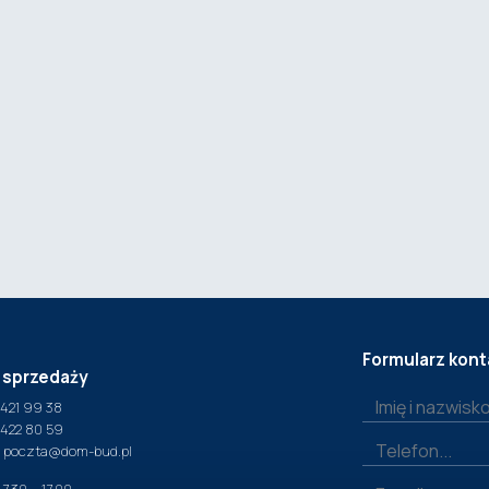
Formularz kon
 sprzedaży
 421 99 38
 422 80 59
:
poczta@dom-bud.pl