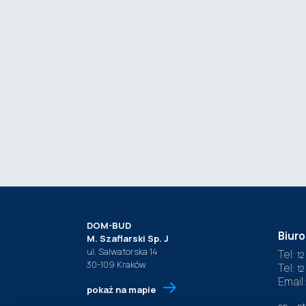
DOM-BUD
Biuro
M. Szaflarski Sp. J
ul. Salwatorska 14
Tel:
12
30-109 Kraków
Tel:
12
Email
pokaż na mapie