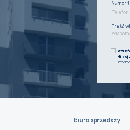
Numer t
Treść w
Wyraż
Niniej
inform
Biuro sprzedaży