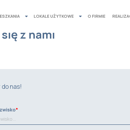
ESZKANIA
LOKALE UŻYTKOWE
O FIRMIE
REALIZA
się z nami
 do nas!
azwisko