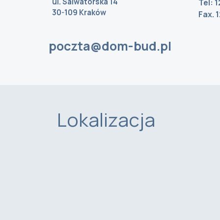
ul. Salwatorska 14
Tel: 
30-109 Kraków
Fax. 
poczta@dom-bud.pl
Lokalizacja