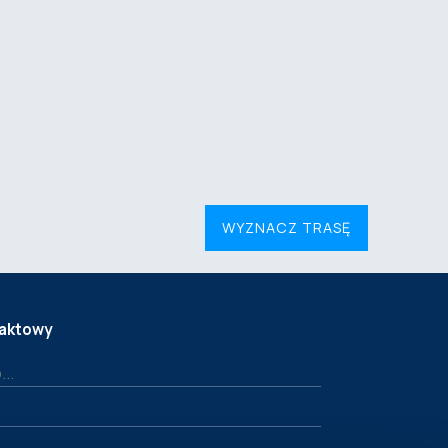
WYZNACZ TRASĘ
taktowy