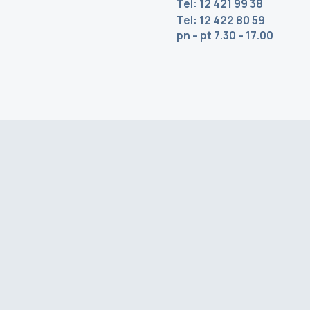
12 421 99 38
Tel:
12 422 80 59
Tel:
pn – pt 7.30 – 17.00