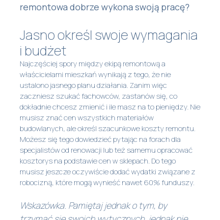
remontowa dobrze wykona swoją pracę?
Jasno określ swoje wymagania
i budżet
Najczęściej spory między ekipą remontową a
właścicielami mieszkań wynikają z tego, że nie
ustalono jasnego planu działania. Zanim więc
zaczniesz szukać fachowców, zastanów się, co
dokładnie chcesz zmienić i ile masz na to pieniędzy. Nie
musisz znać cen wszystkich materiałów
budowlanych, ale określ szacunkowe koszty remontu.
Możesz się tego dowiedzieć pytając na forach dla
specjalistów od renowacji lub też samemu opracować
kosztorys na podstawie cen w sklepach. Do tego
musisz jeszcze oczywiście dodać wydatki związane z
robocizną, które mogą wynieść nawet 60% funduszy.
Wskazówka. Pamiętaj jednak o tym, by
trzymać się swoich wytycznych, jednak nie