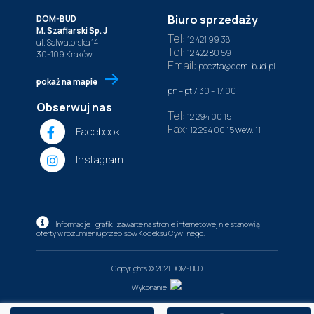
Biuro sprzedaży
DOM-BUD
M. Szaflarski Sp. J
Tel:
12 421 99 38
ul. Salwatorska 14
Tel:
12 422 80 59
30-109 Kraków
Email:
poczta@dom-bud.pl
pokaż na mapie
pn – pt 7.30 – 17.00
Obserwuj nas
Tel:
12 294 00 15
Fax:
Facebook
12 294 00 15
wew. 11
Instagram
Informacje i grafiki zawarte na stronie internetowej nie stanowią
oferty w rozumieniu przepisów Kodeksu Cywilnego.
Copyrights © 2021 DOM-BUD
Wykonanie: