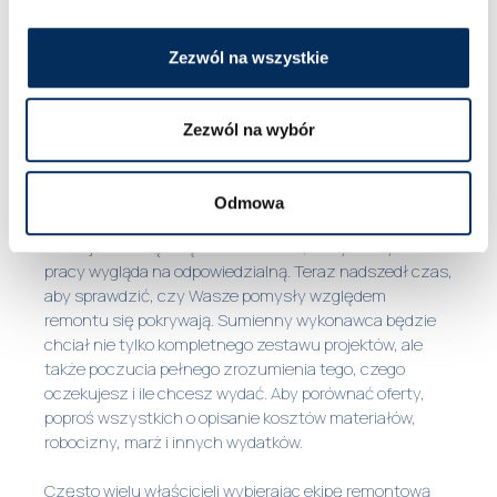
samym czasie?
Ile osób pracowałoby w moim mieszkaniu?
Zezwól na wszystkie
Kto jest głównodowodzącym w ekipie?
Jak wygląda kwestia rozliczeń?
Kto jest odpowiedzialny za zakupy?
Zezwól na wybór
W jakim sklepie/hurtowni się zaopatrujecie?
Odmowa
Pozwól na przejęcie inicjatywy
Masz już krótką listę kontrahentów, których etyka
pracy wygląda na odpowiedzialną. Teraz nadszedł czas,
aby sprawdzić, czy Wasze pomysły względem
remontu się pokrywają. Sumienny wykonawca będzie
chciał nie tylko kompletnego zestawu projektów, ale
także poczucia pełnego zrozumienia tego, czego
oczekujesz i ile chcesz wydać. Aby porównać oferty,
poproś wszystkich o opisanie kosztów materiałów,
robocizny, marż i innych wydatków.
Często wielu właścicieli wybierając ekipę remontową