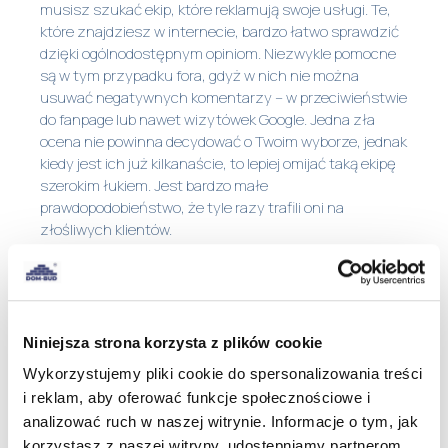
musisz szukać ekip, które reklamują swoje usługi. Te,
które znajdziesz w internecie, bardzo łatwo sprawdzić
dzięki ogólnodostępnym opiniom. Niezwykle pomocne
są w tym przypadku fora, gdyż w nich nie można
usuwać negatywnych komentarzy – w przeciwieństwie
do fanpage lub nawet wizytówek Google. Jedna zła
ocena nie powinna decydować o Twoim wyborze, jednak
kiedy jest ich już kilkanaście, to lepiej omijać taką ekipę
szerokim łukiem. Jest bardzo małe
prawdopodobieństwo, że tyle razy trafili oni na
złośliwych klientów.
Remont mieszkania najlepiej zlecić komuś, kto jest
polecany przez Twoich znajomych. W ten sposób
najszybciej ocenisz, czy efekt działania ekipy Ci się
podoba, poznasz szczegóły współpracy i będziesz
Niniejsza strona korzysta z plików cookie
wiedzieć, na co masz się szykować.
Wykorzystujemy pliki cookie do spersonalizowania treści
i reklam, aby oferować funkcje społecznościowe i
Przeprowadź wywiad
analizować ruch w naszej witrynie. Informacje o tym, jak
Kiedy już zdecydujesz się na kilka ekip remontowych,
korzystasz z naszej witryny, udostępniamy partnerom