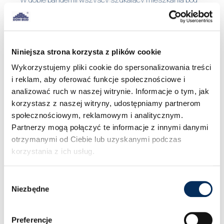
zakup lub wynajem stawiają przede wszystkim na
odpowiednią lokalizację nieruchomości. Najbardziej
poszukiwane i najdroższe są lokale umiejscowione na
parterze lub pierwszym piętrze, które pozwalają
Niniejsza strona korzysta z plików cookie
uniknąć częstego korzystania z windy i kontaktu z
innymi lokatorami. Dla najemców i kupujących istotne
Wykorzystujemy pliki cookie do spersonalizowania treści
znaczenie ma także dostęp do dużego przestronnego
i reklam, aby oferować funkcje społecznościowe i
balkonu, tarasu lub ogródka. Dziś Polacy przywiązują
analizować ruch w naszej witrynie. Informacje o tym, jak
również dużą wagę do atrakcyjnego położenia
korzystasz z naszej witryny, udostępniamy partnerom
względem terenów zielonych oraz odległości balkonu
społecznościowym, reklamowym i analitycznym.
przypisanego do mieszkania od przestrzeni sąsiadów.
Partnerzy mogą połączyć te informacje z innymi danymi
Dużym zainteresowaniem cieszą się apartamenty z
otrzymanymi od Ciebie lub uzyskanymi podczas
większą przestrzenią outdoorową, którą można
korzystania z ich usług.
dowolnie zaaranżować i na niej wypocząć.
Wybór
Dodatkowy pokój do pracy lub nauki
Niezbędne
zgody
Z powodu pandemii wiele firm umożliwiło swoim
pracownikom pracę zdalną. Podobnie jest ze
studentami i uczniami, którzy uczą się w domu online.
Preferencje